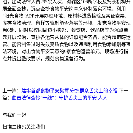
组，出动法律人员295余人次，对辖区106所学校及托长机构开
展全面查抄，沉点查抄食物平安岗亭义务制落实环境、利用
“阳光食物”APP开展办理环境、原材料进货检验及索证索票、
库存食物清理、留样等轨制能否落实等环境，发觉食物平安现
患6处，同时以校园周边小卖部、餐饮店、饮品店等为沉点单
元开展整治，查抄各运营从体的证照能否齐备、能否超范畴运
营、能否制售过时失效变质食物以及违规利用食物添加剂等违
法环境，对出食物平安现患的9家食物运营单元，现场进行指
点并提出整改要求，规范食物运营行为。
上一篇：
建牢首都食物平安樊篱 守护群众舌尖上的幸福
下一
篇：
曲击法律查抄“一线”：守护舌尖上的平安 人人
与我们一起
扫描二维码关注我们