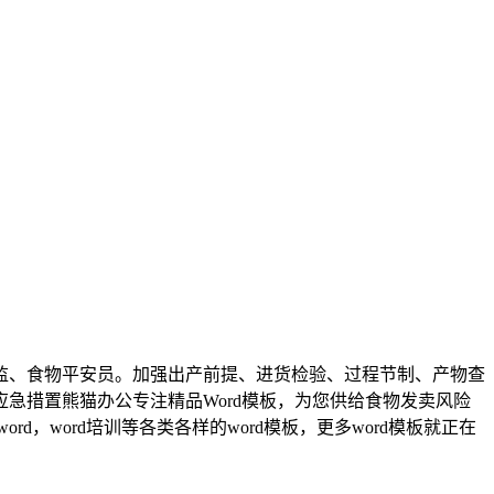
、食物平安员。加强出产前提、进货检验、过程节制、产物查
急措置熊猫办公专注精品Word模板，为您供给食物发卖风险
，word培训等各类各样的word模板，更多word模板就正在