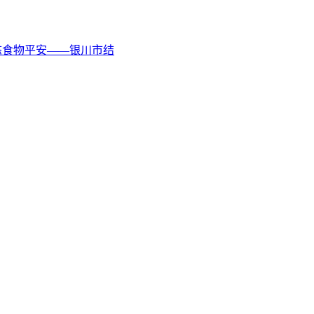
态食物平安——银川市结